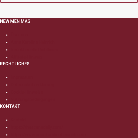
NEW MEN MAG
Über uns
Anna Karolina Heinrich
Redaktionelle Richtlinien
Affiliate-Hinweis
RECHTLICHES
Impressum
Datenschutzerklärung
Cookie-Hinweise
Nutzungsbedingungen
KONTAKT
Kontakt
https://thescenedaily.com/
https://www.annakarolinaheinrich.com