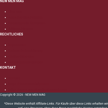
NEW MEN MAG
Über uns
Anna Karolina Heinrich
Redaktionelle Richtlinien
Affiliate-Hinweis
RECHTLICHES
Impressum
Datenschutzerklärung
Cookie-Hinweise
Nutzungsbedingungen
KONTAKT
Kontakt
https://thescenedaily.com/
https://www.annakarolinaheinrich.com
Copyright © 2026 - NEW MEN MAG
*
Diese Website enthält Affiliate-Links. Für Käufe über diese Links erhalten wir