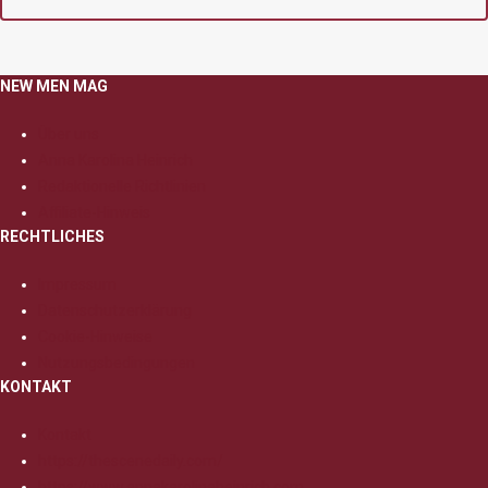
NEW MEN MAG
Über uns
Anna Karolina Heinrich
Redaktionelle Richtlinien
Affiliate-Hinweis
RECHTLICHES
Impressum
Datenschutzerklärung
Cookie-Hinweise
Nutzungsbedingungen
KONTAKT
Kontakt
https://thescenedaily.com/
https://www.annakarolinaheinrich.com